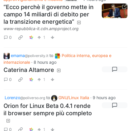
“Ecco perchè il governo mette in
campo 14 miliardi di debito per
la transizione energetica”
www-repubblica-it.cdn.ampproject.org
0
1
emama
to
Politica interna, europea e
@poliversity.it
internazionale
·
8 hours ago
Caterina Altamore
0
1
Lorenzo
to
GNU/Linux Italia
·
9 hours ago
@poliverso.org
Orion for Linux Beta 0.4.1 rende
il browser sempre più completo
0
1