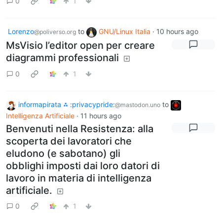
0
1
Lorenzo
to
GNU/Linux Italia
·
10 hours ago
@poliverso.org
MsVisio l’editor open per creare
diagrammi professionali
0
1
informapirata ⁂ :privacypride:
to
@mastodon.uno
Intelligenza Artificiale
·
11 hours ago
Benvenuti nella Resistenza: alla
scoperta dei lavoratori che
eludono (e sabotano) gli
obblighi imposti dai loro datori di
lavoro in materia di intelligenza
artificiale.
0
1