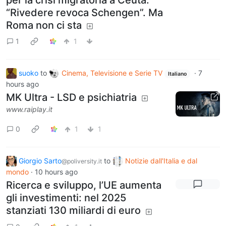
“Rivedere revoca Schengen”. Ma
Roma non ci sta
1
1
suoko
to
Cinema, Televisione e Serie TV
·
7
Italiano
hours ago
MK Ultra - LSD e psichiatria
www.raiplay.it
0
1
1
Giorgio Sarto
to
Notizie dall'Italia e dal
@poliversity.it
mondo
·
10 hours ago
Ricerca e sviluppo, l’UE aumenta
gli investimenti: nel 2025
stanziati 130 miliardi di euro