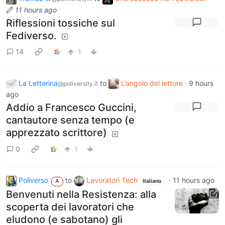
11 hours ago
Riflessioni tossiche sul
Fediverso.
14
1
La Letterina
to
L’angolo del lettore
·
9 hours
@poliversity.it
ago
Addio a Francesco Guccini,
cantautore senza tempo (e
apprezzato scrittore)
0
1
Poliverso
to
Lavoratori Tech
·
11 hours ago
A
Italiano
Benvenuti nella Resistenza: alla
scoperta dei lavoratori che
eludono (e sabotano) gli