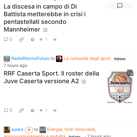
La discesa in campo di Di
Battista metterebbe in crisi i
pentastellati secondo
Mannheimer
0
1
RadioRitornoFuturo
to
La comunità degli sport
·
Italiano
7 hours ago
RRF Caserta Sport. Il roster della
Juve Caserta versione A2
0
1
suoko
to
Energia, fonti rinnovabili,
M
approvvigionamento e mobilità
·
7 hours ago
Italiano