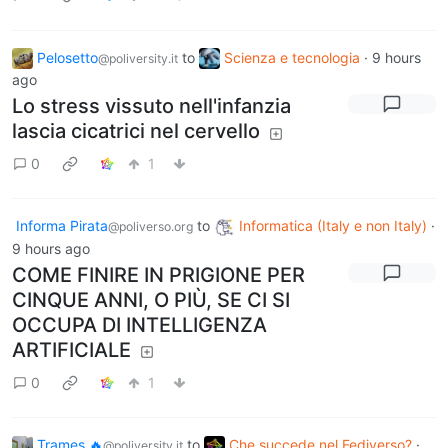
Pelosetto
to
Scienza e tecnologia
·
9 hours
@poliversity.it
ago
Lo stress vissuto nell'infanzia
lascia cicatrici nel cervello
0
1
Informa Pirata
to
Informatica (Italy e non Italy)
·
@poliverso.org
9 hours ago
COME FINIRE IN PRIGIONE PER
CINQUE ANNI, O PIÙ, SE CI SI
OCCUPA DI INTELLIGENZA
ARTIFICIALE
0
1
Trames 🔥
to
Che succede nel Fediverso?
·
@poliversity.it