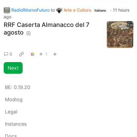
RadioRitornoFuturo
to
Arte e Cultura
·
11 hours
Italiano
ago
RRF Caserta Almanacco del 7
agosto
0
1
Next
BE: 0.19.20
Modlog
Legal
Instances
Docs