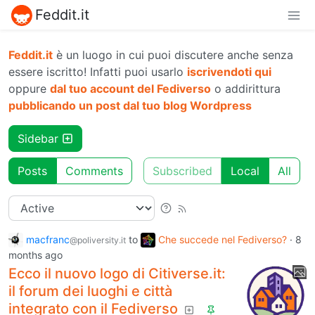
Feddit.it
Feddit.it
è un luogo in cui puoi discutere anche senza
essere iscritto! Infatti puoi usarlo
iscrivendoti qui
oppure
dal tuo account del Fediverso
o addirittura
pubblicando un post dal tuo blog Wordpress
Sidebar
Posts
Comments
Subscribed
Local
All
macfranc
to
Che succede nel Fediverso?
·
8
@poliversity.it
months ago
Ecco il nuovo logo di Citiverse.it:
il forum dei luoghi e città
integrato con il Fediverso