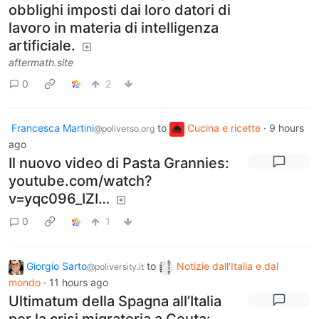
obblighi imposti dai loro datori di
lavoro in materia di intelligenza
artificiale.
aftermath.site
0
2
Francesca Martini
to
Cucina e ricette
·
9 hours
@poliverso.org
ago
Il nuovo video di Pasta Grannies:
youtube.com/watch?
v=yqc096_IZI…
0
1
Giorgio Sarto
to
Notizie dall'Italia e dal
@poliversity.it
mondo
·
11 hours ago
Ultimatum della Spagna all’Italia
per la crisi migratoria a Ceuta: