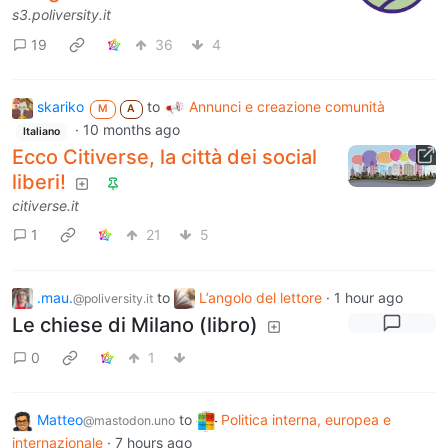
s3.poliversity.it
19
36
4
skariko
to
Annunci e creazione comunità
M
A
·
10 months ago
Italiano
Ecco Citiverse, la città dei social
liberi!
citiverse.it
1
21
5
.mau.
to
L’angolo del lettore
·
1 hour ago
@poliversity.it
Le chiese di Milano (libro)
0
1
Matteo
to
Politica interna, europea e
@mastodon.uno
internazionale
·
7 hours ago