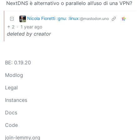
NextDNS è alternativo o parallelo all’uso di una VPN?
Nicola Fioretti :gnu: :linux:
@mastodon.uno
2
·
1 year ago
deleted by creator
BE: 0.19.20
Modlog
Legal
Instances
Docs
Code
join-lemmy.org