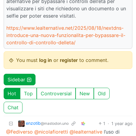
alternative per bypassare i controlli dell’età per
visualizzare i siti che richiedono un documento o un
selfie per poter essere visitati.
https://www.lealternative.net/2025/08/18/nextdns-
introduce-una-nuova-funzionalita-per-bypassare-il-
controllo-di-controllo-delleta/
You must
log in
or
register
to comment.
Sidebar
Hot
Top
Controversial
New
Old
Chat
enzotib
1
·
1 year ago
@mastodon.uno
@Fediverso
@nicolafioretti
@lealternative
l’uso di