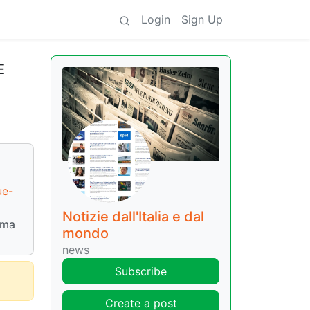
Login
Sign Up
E
ue-
Notizie dall'Italia e dal
ema
mondo
news
Subscribe
Create a post