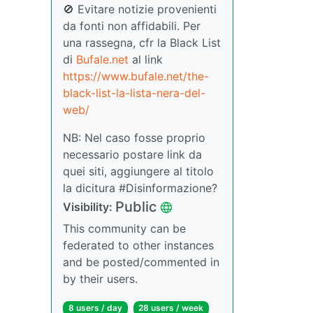
🚫 Evitare notizie provenienti
da fonti non affidabili. Per
una rassegna, cfr la Black List
di
Bufale.net
al link
https://www.bufale.net/the-
black-list-la-lista-nera-del-
web/
NB: Nel caso fosse proprio
necessario postare link da
quei siti, aggiungere al titolo
la dicitura #Disinformazione?
Public
Visibility:
This community can be
federated to other instances
and be posted/commented in
by their users.
8 users / day
28 users / week