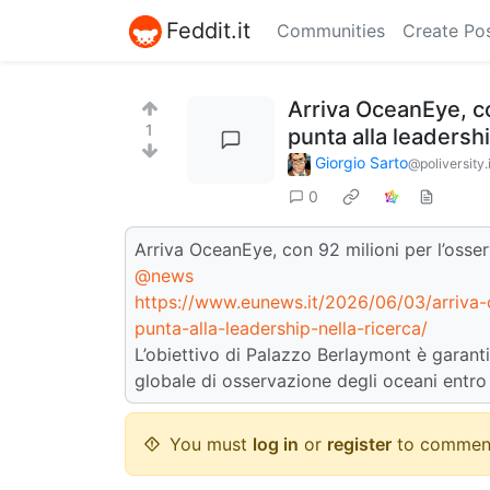
Feddit.it
Communities
Create Po
Arriva OceanEye, co
1
punta alla leadershi
Giorgio Sarto
@poliversity.i
0
Arriva OceanEye, con 92 milioni per l’osser
@news
https://www.eunews.it/2026/06/03/arriva-
punta-alla-leadership-nella-ricerca/
L’obiettivo di Palazzo Berlaymont è garant
globale di osservazione degli oceani entro
You must
log in
or
register
to commen