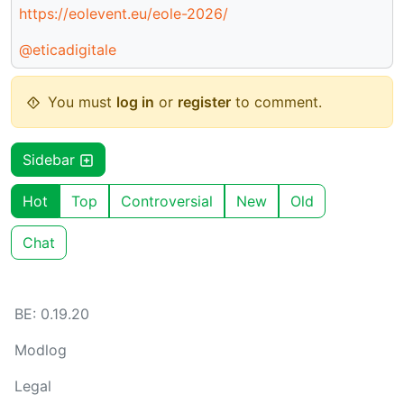
https://eolevent.eu/eole-2026/
@eticadigitale
You must
log in
or
register
to comment.
Sidebar
Hot
Top
Controversial
New
Old
Chat
BE: 0.19.20
Modlog
Legal