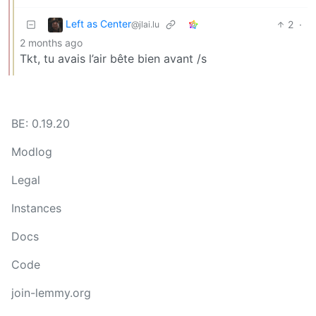
Left as Center
2
·
@jlai.lu
2 months ago
Tkt, tu avais l’air bête bien avant /s
BE: 0.19.20
Modlog
Legal
Instances
Docs
Code
join-lemmy.org