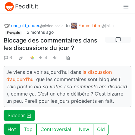
Feddit.it
one_old_coder
to
Forum Libre
@piefed.social
@jlai.lu
·
2 months ago
Français
Blocage des commentaires dans
les discussions du jour ?
6
4
Je viens de voir aujourd’hui dans
la discussion
d’aujourd’hui
que les commentaires sont bloqués (
This post is old so votes and comments are disabled.
), comme ça. C’est un choix délibéré ? C’est bizarre
un peu. Pareil pour les jours précédents en fait.
Sidebar
Hot
Top
Controversial
New
Old