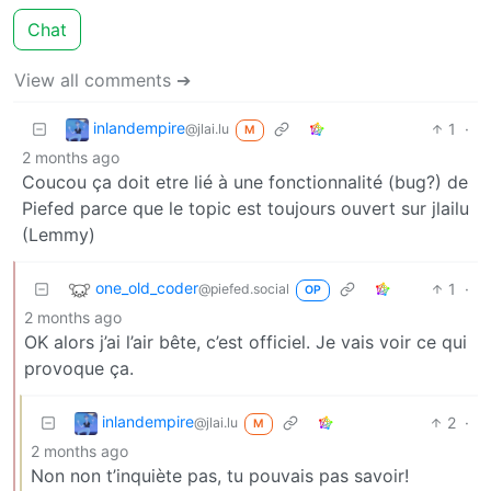
Chat
View all comments ➔
inlandempire
1
·
@jlai.lu
M
2 months ago
Coucou ça doit etre lié à une fonctionnalité (bug?) de
Piefed parce que le topic est toujours ouvert sur jlailu
(Lemmy)
one_old_coder
1
·
@piefed.social
OP
2 months ago
OK alors j’ai l’air bête, c’est officiel. Je vais voir ce qui
provoque ça.
inlandempire
2
·
@jlai.lu
M
2 months ago
Non non t’inquiète pas, tu pouvais pas savoir!