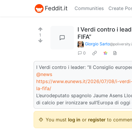
Feddit.it
Communities
Create Po
I Verdi contro i lea
1
FIFA”
Giorgio Sarto
@poliversity.i
0
I Verdi contro i leader: “Il Consiglio europ
@news
https://www.eunews.it/2026/07/08/i-verdi-
la-fifa/
L’eurodeputato spagnolo Jaume Asens Llod
di calcio per ironizzare sull’Europa di oggi 
You must
log in
or
register
to commen