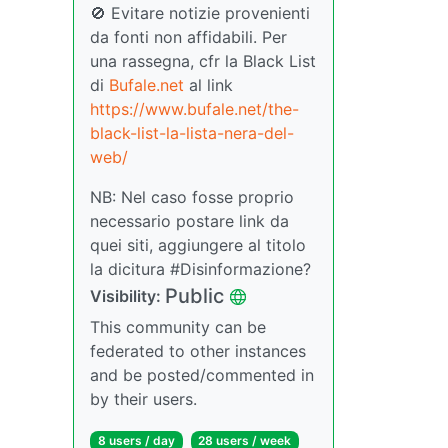
🚫 Evitare notizie provenienti
da fonti non affidabili. Per
una rassegna, cfr la Black List
di
Bufale.net
al link
https://www.bufale.net/the-
black-list-la-lista-nera-del-
web/
NB: Nel caso fosse proprio
necessario postare link da
quei siti, aggiungere al titolo
la dicitura #Disinformazione?
Public
Visibility:
This community can be
federated to other instances
and be posted/commented in
by their users.
8 users / day
28 users / week