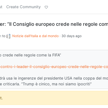
st
Create Community
der: “Il Consiglio europeo crede nelle regole com
to
Notizie dall'Italia e dal mondo
·
30 days ago
t
eo crede nelle regole come la FIFA”
contro-i-leader-il-consiglio-europeo-crede-nelle-regole-c
rà usa le ingerenze del presidente USA nella coppa del m
e criticarla. “Trump è cinico, ma noi siamo ipocriti”
t.