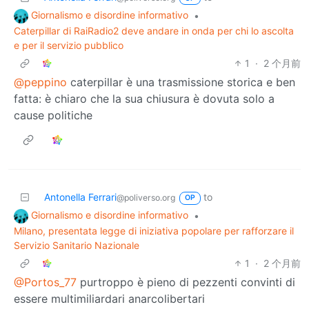
Giornalismo e disordine informativo
•
Caterpillar di RaiRadio2 deve andare in onda per chi lo ascolta
e per il servizio pubblico
1
·
2 个月前
@peppino
caterpillar è una trasmissione storica e ben
fatta: è chiaro che la sua chiusura è dovuta solo a
cause politiche
Antonella Ferrari
to
@poliverso.org
OP
Giornalismo e disordine informativo
•
Milano, presentata legge di iniziativa popolare per rafforzare il
Servizio Sanitario Nazionale
1
·
2 个月前
@Portos_77
purtroppo è pieno di pezzenti convinti di
essere multimiliardari anarcolibertari