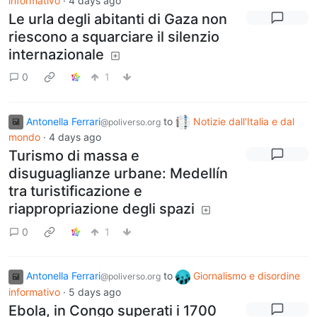
informativo
·
4 days ago
Le urla degli abitanti di Gaza non
riescono a squarciare il silenzio
internazionale
0
1
Antonella Ferrari
to
Notizie dall'Italia e dal
@poliverso.org
mondo
·
4 days ago
Turismo di massa e
disuguaglianze urbane: Medellín
tra turistificazione e
riappropriazione degli spazi
0
1
Antonella Ferrari
to
Giornalismo e disordine
@poliverso.org
informativo
·
5 days ago
Ebola, in Congo superati i 1700