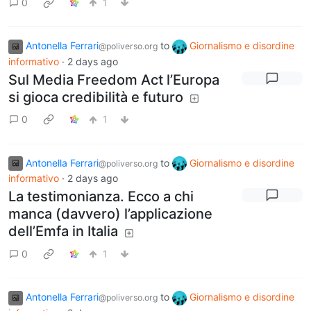
0
1
Antonella Ferrari
to
Giornalismo e disordine
@poliverso.org
informativo
·
2 days ago
Sul Media Freedom Act l’Europa
si gioca credibilità e futuro
0
1
Antonella Ferrari
to
Giornalismo e disordine
@poliverso.org
informativo
·
2 days ago
La testimonianza. Ecco a chi
manca (davvero) l’applicazione
dell’Emfa in Italia
0
1
Antonella Ferrari
to
Giornalismo e disordine
@poliverso.org