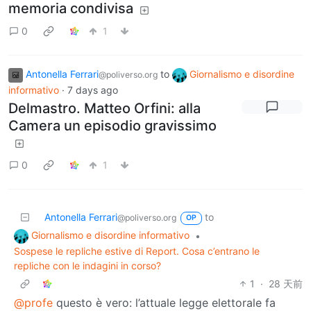
memoria condivisa
0
1
Antonella Ferrari
to
Giornalismo e disordine
@poliverso.org
informativo
·
7 days ago
Delmastro. Matteo Orfini: alla
Camera un episodio gravissimo
0
1
Antonella Ferrari
to
@poliverso.org
OP
Giornalismo e disordine informativo
•
Sospese le repliche estive di Report. Cosa c’entrano le
repliche con le indagini in corso?
1
·
28 天前
@profe
questo è vero: l’attuale legge elettorale fa