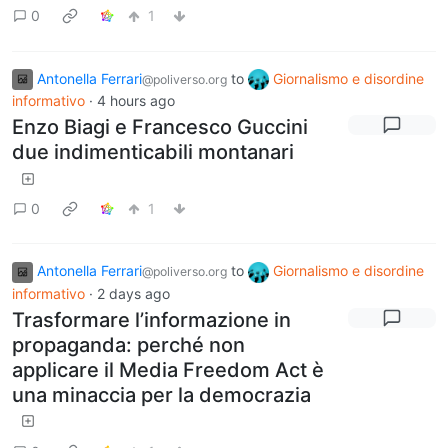
0
1
Antonella Ferrari
to
Giornalismo e disordine
@poliverso.org
informativo
·
4 hours ago
Enzo Biagi e Francesco Guccini
due indimenticabili montanari
0
1
Antonella Ferrari
to
Giornalismo e disordine
@poliverso.org
informativo
·
2 days ago
Trasformare l’informazione in
propaganda: perché non
applicare il Media Freedom Act è
una minaccia per la democrazia