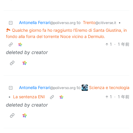
Antonella Ferrari
to
Trento
•
@poliverso.org
@citiverse.it
🏞️ Qualche giorno fa ho raggiunto l’Eremo di Santa Giustina, in
fondo alla forra del torrente Noce vicino a Dermulo.
1
·
1 年前
deleted by creator
Scienza e tecnologia
Antonella Ferrari
to
@poliverso.org
•
La sentenza ENI
1
·
1 年前
deleted by creator