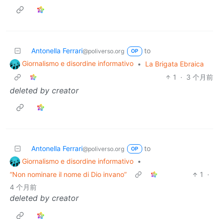
Antonella Ferrari
to
@poliverso.org
OP
Giornalismo e disordine informativo
•
La Brigata Ebraica
1
·
3 个月前
deleted by creator
Antonella Ferrari
to
@poliverso.org
OP
Giornalismo e disordine informativo
•
“Non nominare il nome di Dio invano”
1
·
4 个月前
deleted by creator