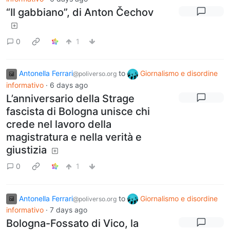
“Il gabbiano”, di Anton Čechov
0
1
Antonella Ferrari
to
Giornalismo e disordine
@poliverso.org
informativo
·
6 days ago
L’anniversario della Strage
fascista di Bologna unisce chi
crede nel lavoro della
magistratura e nella verità e
giustizia
0
1
Antonella Ferrari
to
Giornalismo e disordine
@poliverso.org
informativo
·
7 days ago
Bologna-Fossato di Vico, la