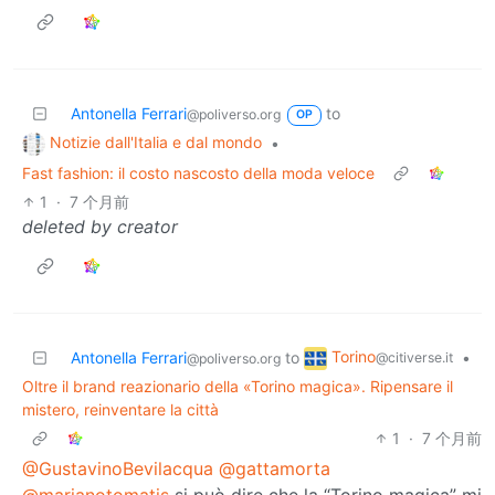
Antonella Ferrari
to
@poliverso.org
OP
Notizie dall'Italia e dal mondo
•
Fast fashion: il costo nascosto della moda veloce
1
·
7 个月前
deleted by creator
Torino
Antonella Ferrari
to
•
@citiverse.it
@poliverso.org
Oltre il brand reazionario della «Torino magica». Ripensare il
mistero, reinventare la città
1
·
7 个月前
@GustavinoBevilacqua
@gattamorta
@marianotomatis
si può dire che la “Torino magica” mi