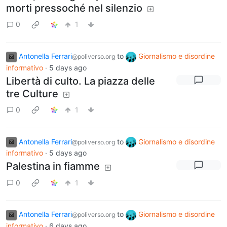
morti pressoché nel silenzio
0
1
Antonella Ferrari
to
Giornalismo e disordine
@poliverso.org
informativo
·
5 days ago
Libertà di culto. La piazza delle
tre Culture
0
1
Antonella Ferrari
to
Giornalismo e disordine
@poliverso.org
informativo
·
5 days ago
Palestina in fiamme
0
1
Antonella Ferrari
to
Giornalismo e disordine
@poliverso.org
informativo
·
6 days ago