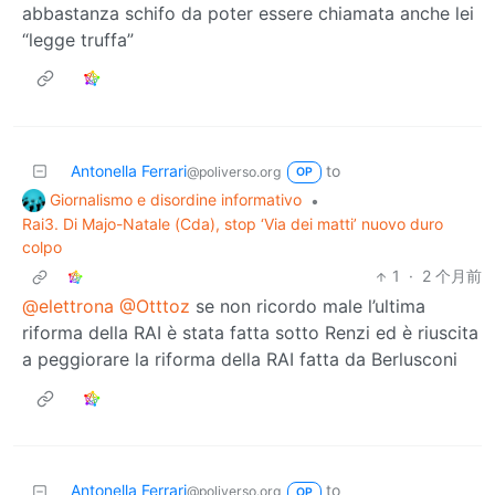
abbastanza schifo da poter essere chiamata anche lei
“legge truffa”
Antonella Ferrari
to
@poliverso.org
OP
Giornalismo e disordine informativo
•
Rai3. Di Majo-Natale (Cda), stop ‘Via dei matti’ nuovo duro
colpo
1
·
2 个月前
@elettrona
@Otttoz
se non ricordo male l’ultima
riforma della RAI è stata fatta sotto Renzi ed è riuscita
a peggiorare la riforma della RAI fatta da Berlusconi
Antonella Ferrari
to
@poliverso.org
OP