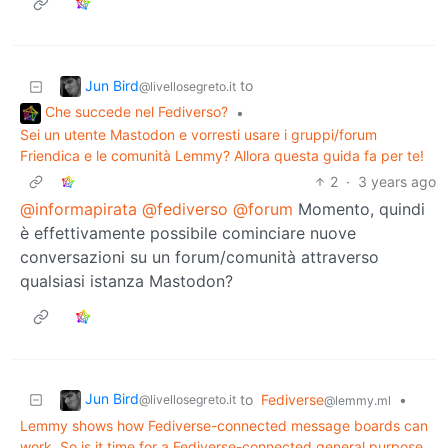
Jun Bird
to
@livellosegreto.it
Che succede nel Fediverso?
•
Sei un utente Mastodon e vorresti usare i gruppi/forum
Friendica e le comunità Lemmy? Allora questa guida fa per te!
2
·
3 years ago
@informapirata
@fediverso
@forum
Momento, quindi
è effettivamente possibile cominciare nuove
conversazioni su un forum/comunità attraverso
qualsiasi istanza Mastodon?
Jun Bird
to
Fediverse
•
@livellosegreto.it
@lemmy.ml
Lemmy shows how Fediverse-connected message boards can
work. So is it time for a Fediverse-connected general purpose