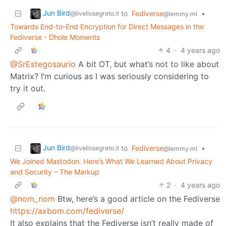
Jun Bird
to
Fediverse
•
@livellosegreto.it
@lemmy.ml
Towards End-to-End Encryption for Direct Messages in the
Fediverse - Dhole Moments
4
·
4 years ago
@SrEstegosaurio
A bit OT, but what’s not to like about
Matrix? I’m curious as I was seriously considering to
try it out.
Jun Bird
to
Fediverse
•
@livellosegreto.it
@lemmy.ml
We Joined Mastodon. Here’s What We Learned About Privacy
and Security – The Markup
2
·
4 years ago
@nom_nom
Btw, here’s a good article on the Fediverse
https://axbom.com/fediverse/
It also explains that the Fediverse isn’t really made of