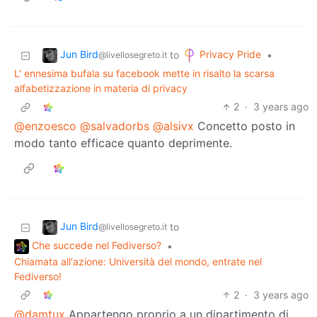
Jun Bird
Privacy Pride
to
•
@livellosegreto.it
L' ennesima bufala su facebook mette in risalto la scarsa
alfabetizzazione in materia di privacy
2
·
3 years ago
@enzoesco
@salvadorbs
@alsivx
Concetto posto in
modo tanto efficace quanto deprimente.
Jun Bird
to
@livellosegreto.it
Che succede nel Fediverso?
•
Chiamata all'azione: Università del mondo, entrate nel
Fediverso!
2
·
3 years ago
@damtux
Appartengo proprio a un dipartimento di