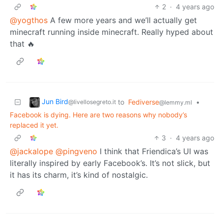
2
·
4 years ago
@yogthos
A few more years and we’ll actually get
minecraft running inside minecraft. Really hyped about
that 🔥
Jun Bird
to
Fediverse
•
@livellosegreto.it
@lemmy.ml
Facebook is dying. Here are two reasons why nobody’s
replaced it yet.
3
·
4 years ago
@jackalope
@pingveno
I think that Friendica’s UI was
literally inspired by early Facebook’s. It’s not slick, but
it has its charm, it’s kind of nostalgic.