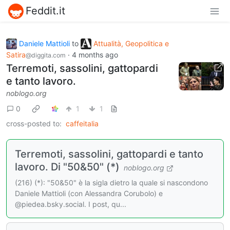
Feddit.it
Daniele Mattioli
to
Attualità, Geopolitica e
Satira
·
4 months ago
@diggita.com
Terremoti, sassolini, gattopardi
e tanto lavoro.
noblogo.org
0
1
1
cross-posted to:
caffeitalia
Terremoti, sassolini, gattopardi e tanto
lavoro. Di "50&50" (*)
noblogo.org
(216) (*): "50&50" è la sigla dietro la quale si nascondono
Daniele Mattioli (con Alessandra Corubolo) e
@piedea.bsky.social. I post, qu...