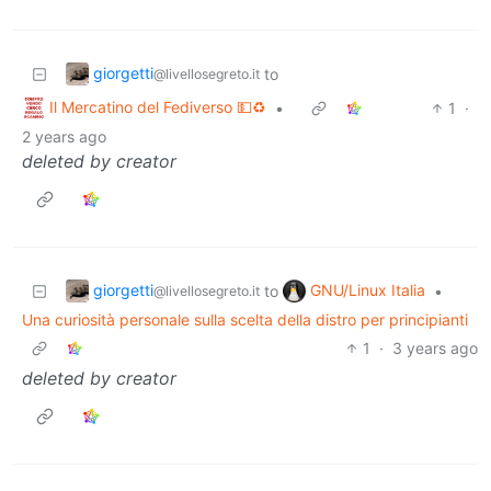
giorgetti
to
@livellosegreto.it
Il Mercatino del Fediverso 💵♻️
•
1
·
2 years ago
deleted by creator
giorgetti
GNU/Linux Italia
to
•
@livellosegreto.it
Una curiosità personale sulla scelta della distro per principianti
1
·
3 years ago
deleted by creator