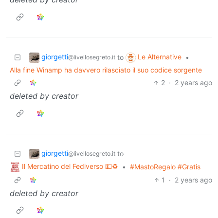
giorgetti
Le Alternative
to
•
@livellosegreto.it
Alla fine Winamp ha davvero rilasciato il suo codice sorgente
2
·
2 years ago
deleted by creator
giorgetti
to
@livellosegreto.it
Il Mercatino del Fediverso 💵♻️
•
#MastoRegalo #Gratis
1
·
2 years ago
deleted by creator