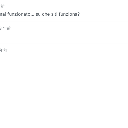
年前
mai funzionato… su che siti funziona?
3 年前
 年前