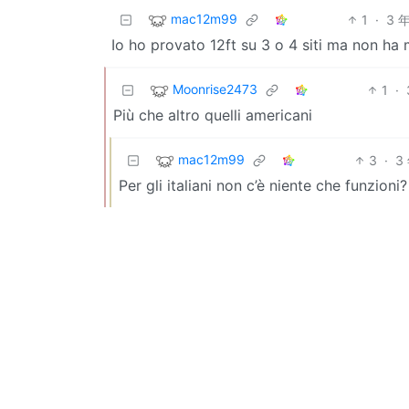
mac12m99
1
·
3 
Io ho provato 12ft su 3 o 4 siti ma non ha 
Moonrise2473
1
·
Più che altro quelli americani
mac12m99
3
·
3
Per gli italiani non c’è niente che funzioni?