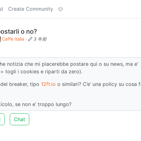
st
Create Community
ostarli o no?
Caffè Italia
·
3 年前
e notizia che mi piacerebbe postare qui o su news, ma e’
(= togli i cookies e riparti da zero).
 del breaker, tipo
12ft.io
o similari? C’e’ una policy su cosa 
ticolo, se non e’ troppo lungo?
d
Chat