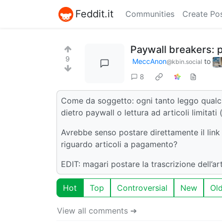
Feddit.it
Communities
Create Po
Paywall breakers: p
9
MeccAnon
to
@kbin.social
8
Come da soggetto: ogni tanto leggo qualch
dietro paywall o lettura ad articoli limitati 
Avrebbe senso postare direttamente il link
riguardo articoli a pagamento?
EDIT: magari postare la trascrizione dell’ar
Hot
Top
Controversial
New
Ol
View all comments ➔