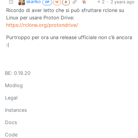
skariko
2
·
2 years ago
OP
M
A
Ricordo di aver letto che si può sfruttare rclone su
Linux per usare Proton Drive:
https://rclone.org/protondrive/
Purtroppo per ora una release ufficiale non c’è ancora
:(
BE: 0.19.20
Modlog
Legal
Instances
Docs
Code