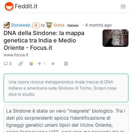
Feddit.it
Storiaweb
to
Storia
·
4 months ago
M
Italiano
DNA della Sindone: la mappa
genetica tra India e Medio
Oriente - Focus.it
www.focus.it
0
1
Una nuova ricerca metagenomica rivela tracce di DNA
indiano e americano sulla Sindone di Torino. Scopri cosa
dice lo studio.
La Sindone è stata un vero “magnete” biologico. Tra i
dati più sorprendenti spicca l’identificazione di
lignaggi genetici umani tipici del Vicino Oriente,