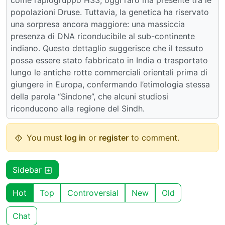
come l’aplogruppo H33, oggi raro ma presente tra le
popolazioni Druse. Tuttavia, la genetica ha riservato
una sorpresa ancora maggiore: una massiccia
presenza di DNA riconducibile al sub-continente
indiano. Questo dettaglio suggerisce che il tessuto
possa essere stato fabbricato in India o trasportato
lungo le antiche rotte commerciali orientali prima di
giungere in Europa, confermando l’etimologia stessa
della parola “Sindone”, che alcuni studiosi
riconducono alla regione del Sindh.
You must
log in
or
register
to comment.
Sidebar
Hot
Top
Controversial
New
Old
Chat