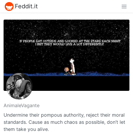
Feddit.it
AnimaleVagante
Undermine their pompous authority, reject their moral
standards. Cause as much chaos as possible, don’t let
them take you alive.