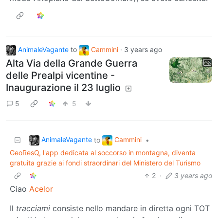
AnimaleVagante
to
Cammini
·
3 years ago
Alta Via della Grande Guerra
delle Prealpi vicentine -
Inaugurazione il 23 luglio
5
5
AnimaleVagante
Cammini
to
•
GeoResQ, l'app dedicata al soccorso in montagna, diventa
gratuita grazie ai fondi straordinari del Ministero del Turismo
2
·
3 years ago
Ciao
Acelor
Il
tracciami
consiste nello mandare in diretta ogni TOT