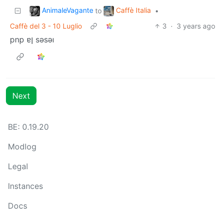
AnimaleVagante
Caffè Italia
to
•
Caffè del 3 - 10 Luglio
3
·
3 years ago
pnp ɐן sǝsǝı
Next
BE: 0.19.20
Modlog
Legal
Instances
Docs