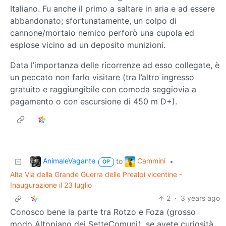
Italiano. Fu anche il primo a saltare in aria e ad essere
abbandonato; sfortunatamente, un colpo di
cannone/mortaio nemico perforò una cupola ed
esplose vicino ad un deposito munizioni.
Data l’importanza delle ricorrenze ad esso collegate, è
un peccato non farlo visitare (tra l’altro ingresso
gratuito e raggiungibile con comoda seggiovia a
pagamento o con escursione di 450 m D+).
AnimaleVagante
Cammini
to
•
OP
Alta Via della Grande Guerra delle Prealpi vicentine -
Inaugurazione il 23 luglio
2
·
3 years ago
Conosco bene la parte tra Rotzo e Foza (grosso
modo Altopiano dei SetteComuni), se avete curiosità.