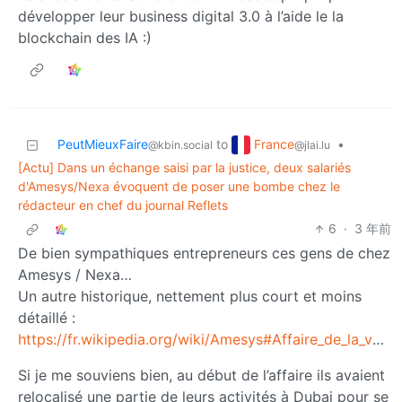
développer leur business digital 3.0 à l’aide le la
blockchain des IA :)
France
PeutMieuxFaire
to
•
@jlai.lu
@kbin.social
[Actu] Dans un échange saisi par la justice, deux salariés
d'Amesys/Nexa évoquent de poser une bombe chez le
rédacteur en chef du journal Reflets
6
·
3 年前
De bien sympathiques entrepreneurs ces gens de chez
Amesys / Nexa…
Un autre historique, nettement plus court et moins
détaillé :
https://fr.wikipedia.org/wiki/Amesys#Affaire_de_la_vente_de_technologies_de_surveillance_%C3%A0_la_Libye
Si je me souviens bien, au début de l’affaire ils avaient
relocalisé une partie de leurs activités à Dubai pour se