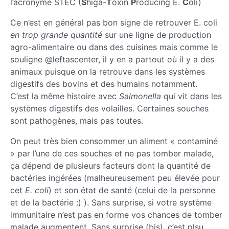
l’acronyme STEC (
S
higa-
T
oxin
P
roducing E.
C
oli)
Ce n’est en général pas bon signe de retrouver E. coli
en trop grande quantité
sur une ligne de production
agro-alimentaire ou dans des cuisines mais comme le
souligne @leftascenter, il y en a partout où il y a des
animaux puisque on la retrouve dans les systèmes
digestifs des bovins et des humains notamment.
C’est la même histoire avec
Salmonella
qui vit dans les
systèmes digestifs des volailles. Certaines souches
sont pathogènes, mais pas toutes.
On peut très bien consommer un aliment « contaminé
» par l’une de ces souches et ne pas tomber malade,
ça dépend de plusieurs facteurs dont la quantité de
bactéries ingérées (malheureusement peu élevée pour
cet
E. coli
) et son état de santé (celui de la personne
et de la bactérie :) ). Sans surprise, si votre système
immunitaire n’est pas en forme vos chances de tomber
malade augmentent. Sans surprise (bis), c’est plsu