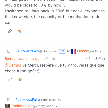
would be close to 10 € by now :D
I switched to Linux back in 2006 but not everyone has
the knowledge, the capacity or the motivation to do
so.
France
PeutMieuxFaire
to
•
@jlai.lu
@kbin.social
OP
Bonjour tout le monde,
4
·
3 年前
@Camus
Je Merci, j’espère que tu y trouveras quelque
chose à ton goût :)
PeutMieuxFaire
to
@kbin.social
Traditional Art
•
@lemmy.world