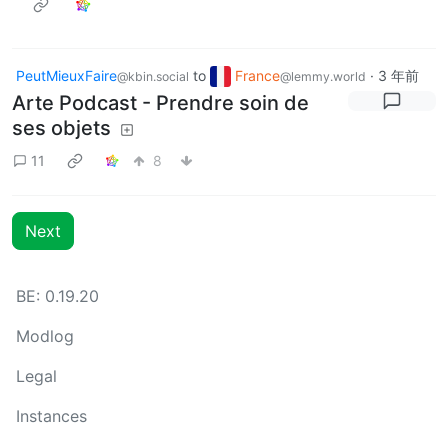
PeutMieuxFaire
to
France
·
3 年前
@kbin.social
@lemmy.world
Arte Podcast - Prendre soin de
ses objets
11
8
Next
BE: 0.19.20
Modlog
Legal
Instances