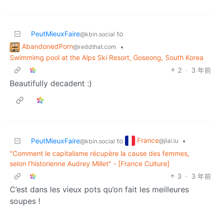
PeutMieuxFaire
to
@kbin.social
AbandonedPorn
•
@reddthat.com
Swimmimg pool at the Alps Ski Resort, Goseong, South Korea
2
·
3 年前
Beautifully decadent :)
France
PeutMieuxFaire
to
•
@jlai.lu
@kbin.social
"Comment le capitalisme récupère la cause des femmes,
selon l'historienne Audrey Millet" - [France Culture]
3
·
3 年前
C’est dans les vieux pots qu’on fait les meilleures
soupes !