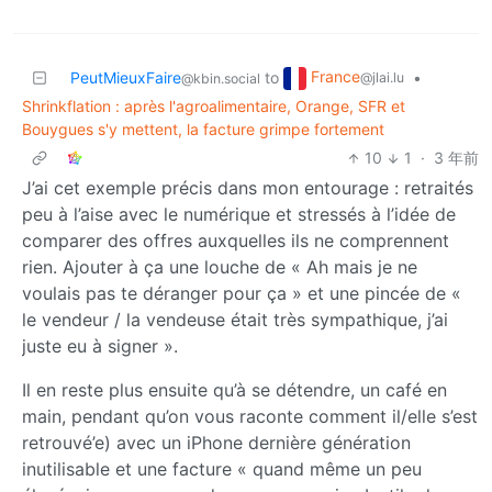
France
PeutMieuxFaire
to
•
@jlai.lu
@kbin.social
Shrinkflation : après l'agroalimentaire, Orange, SFR et
Bouygues s'y mettent, la facture grimpe fortement
10
1
·
3 年前
J’ai cet exemple précis dans mon entourage : retraités
peu à l’aise avec le numérique et stressés à l’idée de
comparer des offres auxquelles ils ne comprennent
rien. Ajouter à ça une louche de « Ah mais je ne
voulais pas te déranger pour ça » et une pincée de «
le vendeur / la vendeuse était très sympathique, j’ai
juste eu à signer ».
Il en reste plus ensuite qu’à se détendre, un café en
main, pendant qu’on vous raconte comment il/elle s’est
retrouvé’e) avec un iPhone dernière génération
inutilisable et une facture « quand même un peu