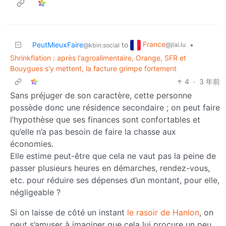
France
PeutMieuxFaire
to
•
@jlai.lu
@kbin.social
Shrinkflation : après l'agroalimentaire, Orange, SFR et
Bouygues s'y mettent, la facture grimpe fortement
4
·
3 年前
Sans préjuger de son caractère, cette personne
possède donc une résidence secondaire ; on peut faire
l’hypothèse que ses finances sont confortables et
qu’elle n’a pas besoin de faire la chasse aux
économies.
Elle estime peut-être que cela ne vaut pas la peine de
passer plusieurs heures en démarches, rendez-vous,
etc. pour réduire ses dépenses d’un montant, pour elle,
négligeable ?
Si on laisse de côté un instant
le rasoir de Hanlon
, on
peut s’amuser à imaginer que cela lui procure un peu