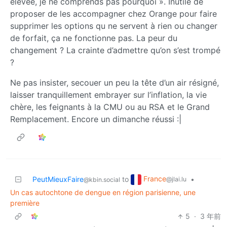
élevée, je ne comprends pas pourquoi ». Inutile de
proposer de les accompagner chez Orange pour faire
supprimer les options qu ne servent à rien ou changer
de forfait, ça ne fonctionne pas. La peur du
changement ? La crainte d’admettre qu’on s’est trompé
?
Ne pas insister, secouer un peu la tête d’un air résigné,
laisser tranquillement embrayer sur l’inflation, la vie
chère, les feignants à la CMU ou au RSA et le Grand
Remplacement. Encore un dimanche réussi :|
France
PeutMieuxFaire
to
•
@jlai.lu
@kbin.social
Un cas autochtone de dengue en région parisienne, une
première
5
·
3 年前