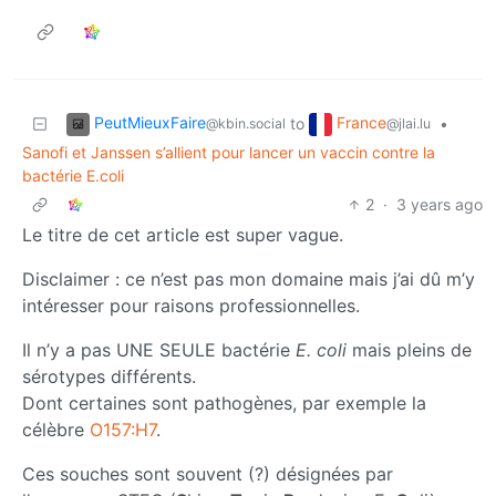
PeutMieuxFaire
France
to
•
@kbin.social
@jlai.lu
Sanofi et Janssen s’allient pour lancer un vaccin contre la
bactérie E.coli
2
·
3 years ago
Le titre de cet article est super vague.
Disclaimer : ce n’est pas mon domaine mais j’ai dû m’y
intéresser pour raisons professionnelles.
Il n’y a pas UNE SEULE bactérie
E. coli
mais pleins de
sérotypes différents.
Dont certaines sont pathogènes, par exemple la
célèbre
O157:H7
.
Ces souches sont souvent (?) désignées par