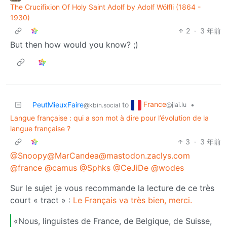
The Crucifixion Of Holy Saint Adolf by Adolf Wölfli (1864 -
1930)
2
·
3 年前
But then how would you know? ;)
France
PeutMieuxFaire
to
•
@jlai.lu
@kbin.social
Langue française : qui a son mot à dire pour l’évolution de la
langue française ?
3
·
3 年前
@Snoopy
@MarCandea@mastodon.zaclys.com
@france
@camus
@Sphks
@CeJiDe
@wodes
Sur le sujet je vous recommande la lecture de ce très
court « tract » :
Le Français va très bien, merci.
«Nous, linguistes de France, de Belgique, de Suisse,