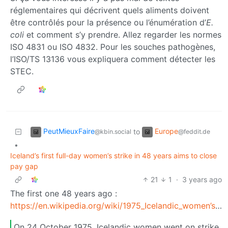
réglementaires qui décrivent quels aliments doivent
être contrôlés pour la présence ou l’énumération d’
E.
coli
et comment s’y prendre. Allez regarder les normes
ISO 4831 ou ISO 4832. Pour les souches pathogènes,
l’ISO/TS 13136 vous expliquera comment détecter les
STEC.
PeutMieuxFaire
Europe
to
@kbin.social
@feddit.de
•
Iceland’s first full-day women’s strike in 48 years aims to close
pay gap
21
1
·
3 years ago
The first one 48 years ago :
https://en.wikipedia.org/wiki/1975_Icelandic_women’s_strike
On 24 October 1975, Icelandic women went on strike