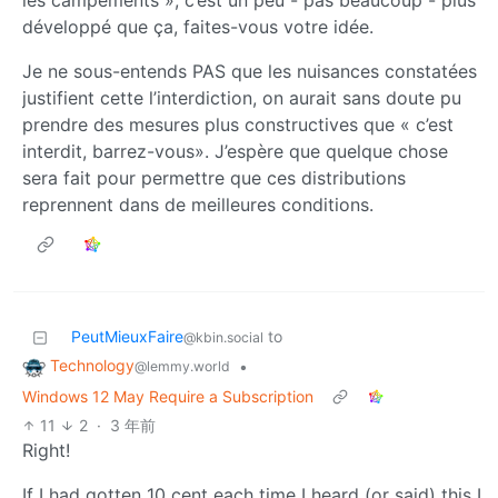
les campements », c’est un peu - pas beaucoup - plus
développé que ça, faites-vous votre idée.
Je ne sous-entends PAS que les nuisances constatées
justifient cette l’interdiction, on aurait sans doute pu
prendre des mesures plus constructives que « c’est
interdit, barrez-vous». J’espère que quelque chose
sera fait pour permettre que ces distributions
reprennent dans de meilleures conditions.
PeutMieuxFaire
to
@kbin.social
Technology
•
@lemmy.world
Windows 12 May Require a Subscription
11
2
·
3 年前
Right!
If I had gotten 10 cent each time I heard (or said) this I