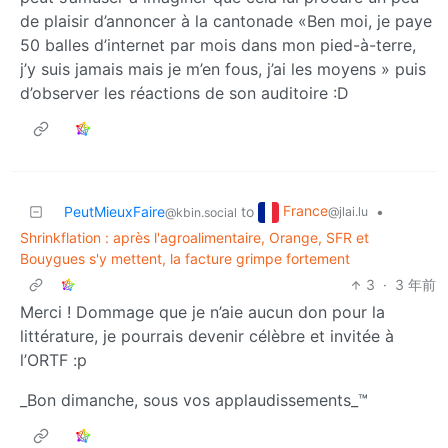
de plaisir d’annoncer à la cantonade «Ben moi, je paye
50 balles d’internet par mois dans mon pied-à-terre,
j’y suis jamais mais je m’en fous, j’ai les moyens » puis
d’observer les réactions de son auditoire :D
France
PeutMieuxFaire
to
•
@jlai.lu
@kbin.social
Shrinkflation : après l'agroalimentaire, Orange, SFR et
Bouygues s'y mettent, la facture grimpe fortement
3
·
3 年前
Merci ! Dommage que je n’aie aucun don pour la
littérature, je pourrais devenir célèbre et invitée à
l’ORTF :p
_Bon dimanche, sous vos applaudissements_™