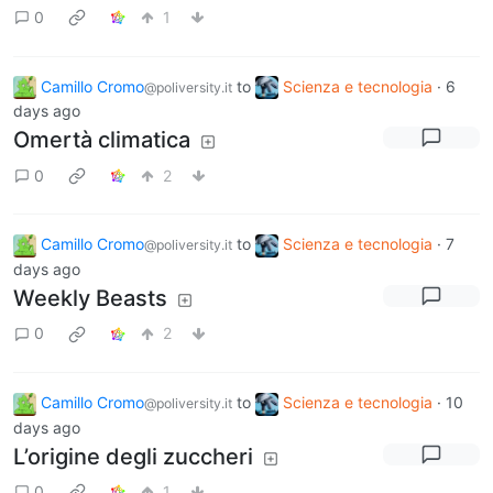
0
1
Camillo Cromo
to
Scienza e tecnologia
·
6
@poliversity.it
days ago
Omertà climatica
0
2
Camillo Cromo
to
Scienza e tecnologia
·
7
@poliversity.it
days ago
Weekly Beasts
0
2
Camillo Cromo
to
Scienza e tecnologia
·
10
@poliversity.it
days ago
L’origine degli zuccheri
0
1