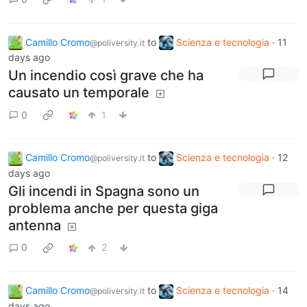
Camillo Cromo
to
Scienza e tecnologia
·
11
@poliversity.it
days ago
Un incendio così grave che ha
causato un temporale
0
1
Camillo Cromo
to
Scienza e tecnologia
·
12
@poliversity.it
days ago
Gli incendi in Spagna sono un
problema anche per questa giga
antenna
0
2
Camillo Cromo
to
Scienza e tecnologia
·
14
@poliversity.it
days ago