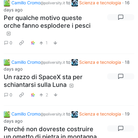
Camillo Cromo
to
Scienza e tecnologia
·
16
@poliversity.it
days ago
Per qualche motivo queste
orche fanno esplodere i pesci
0
1
Camillo Cromo
to
Scienza e tecnologia
·
18
@poliversity.it
days ago
Un razzo di SpaceX sta per
schiantarsi sulla Luna
0
2
Camillo Cromo
to
Scienza e tecnologia
·
19
@poliversity.it
days ago
Perché non dovreste costruire
un ometto di pietra in montagna