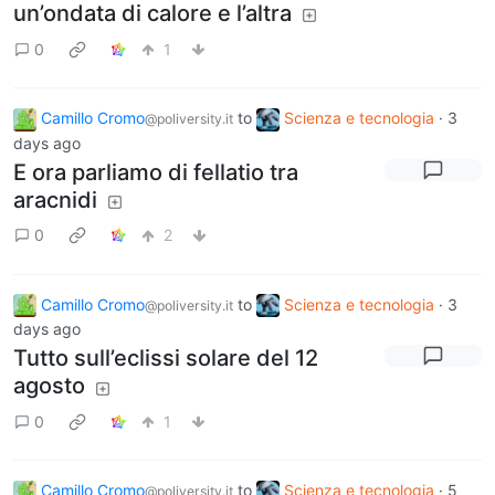
un’ondata di calore e l’altra
0
1
Camillo Cromo
to
Scienza e tecnologia
·
3
@poliversity.it
days ago
E ora parliamo di fellatio tra
aracnidi
0
2
Camillo Cromo
to
Scienza e tecnologia
·
3
@poliversity.it
days ago
Tutto sull’eclissi solare del 12
agosto
0
1
Camillo Cromo
to
Scienza e tecnologia
·
5
@poliversity.it