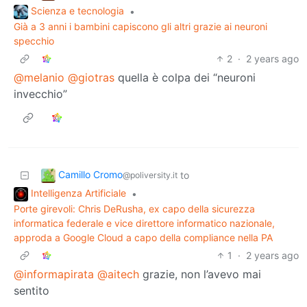
Scienza e tecnologia
•
Già a 3 anni i bambini capiscono gli altri grazie ai neuroni
specchio
2
·
2 years ago
@melanio
@giotras
quella è colpa dei “neuroni
invecchio”
Camillo Cromo
to
@poliversity.it
Intelligenza Artificiale
•
Porte girevoli: Chris DeRusha, ex capo della sicurezza
informatica federale e vice direttore informatico nazionale,
approda a Google Cloud a capo della compliance nella PA
1
·
2 years ago
@informapirata
@aitech
grazie, non l’avevo mai
sentito