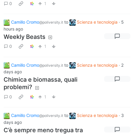
0
1
Camillo Cromo
to
Scienza e tecnologia
·
5
@poliversity.it
hours ago
Weekly Beasts
0
1
Camillo Cromo
to
Scienza e tecnologia
·
2
@poliversity.it
days ago
Chimica e biomassa, quali
problemi?
0
1
Camillo Cromo
to
Scienza e tecnologia
·
3
@poliversity.it
days ago
C’è sempre meno tregua tra