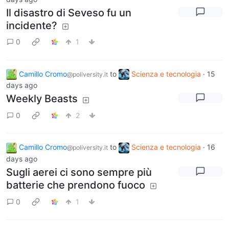
Il disastro di Seveso fu un
incidente?
0
1
Camillo Cromo
to
Scienza e tecnologia
·
15
@poliversity.it
days ago
Weekly Beasts
0
2
Camillo Cromo
to
Scienza e tecnologia
·
16
@poliversity.it
days ago
Sugli aerei ci sono sempre più
batterie che prendono fuoco
0
1