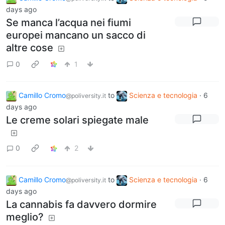
days ago
Se manca l’acqua nei fiumi
europei mancano un sacco di
altre cose
0
1
Camillo Cromo
to
Scienza e tecnologia
·
6
@poliversity.it
days ago
Le creme solari spiegate male
0
2
Camillo Cromo
to
Scienza e tecnologia
·
6
@poliversity.it
days ago
La cannabis fa davvero dormire
meglio?