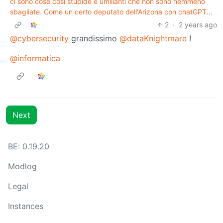
ci sono cose così stupide e umilianti che non sono nemmeno
sbagliate. Come un certo deputato dell'Arizona con chatGPT...
2
·
2 years ago
@cybersecurity
grandissimo
@dataKnightmare
!
@informatica
Next
BE: 0.19.20
Modlog
Legal
Instances