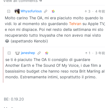
View all comments ➔
Whysofurious
3
·
4 年前
Molto carino The OA, mi era piaciuto molto quando lo
vidi. Io al momento sto guardando
Tehran
su Apple TV,
e non mi dispiace. Poi nel resto della settimana mi sto
recuperando tutto Inuyasha che non avevo mai visto
😂 (aspettando Kenobi)
janeshep
1
·
3 年前
se ti è piaciuto The OA ti consiglio di guardare
Another Earth e The Sound Of My Voice, i due film a
bassissimo budget che hanno reso nota Brit Marling al
mondo. Estremamente intimi, soprattutto il primo.
BE: 0.19.20