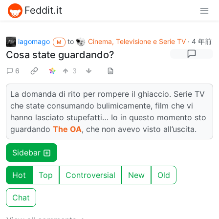
Feddit.it
iagomago
to
Cinema, Televisione e Serie TV
·
4 年前
M
Cosa state guardando?
6
3
La domanda di rito per rompere il ghiaccio. Serie TV
che state consumando bulimicamente, film che vi
hanno lasciato stupefatti… Io in questo momento sto
guardando
The OA
, che non avevo visto all’uscita.
Sidebar
Hot
Top
Controversial
New
Old
Chat