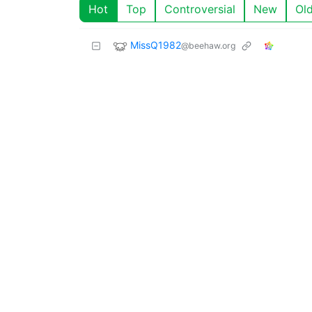
Hot
Top
Controversial
New
Ol
MissQ1982
@beehaw.org