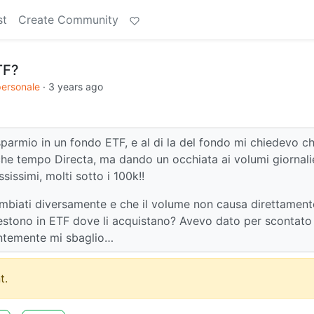
st
Create Community
TF?
personale
·
3 years ago
sparmio in un fondo ETF, e al di la del fondo mi chiedevo c
he tempo Directa, ma dando un occhiata ai volumi giornali
sissimi, molti sotto i 100k!!
mbiati diversamente e che il volume non causa direttament
 investono in ETF dove li acquistano? Avevo dato per scontato
entemente mi sbaglio…
t.