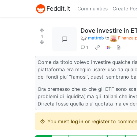
Feddit.it
Communities
Create Po
Dove investire in E
4
mattreb
to
Finanza 
1
Come da titolo volevo investire qualche ri
piattaforma era meglio usare: uso da qualc
dei fondi piu’ “famosi”, questi sembrano bas
Ora premesso che so che gli ETF sono sca
problemi di liquidita’, ma gli italiani che
Directa fosse quella piu’ quotata ma evid
You must
log in
or
register
to commen