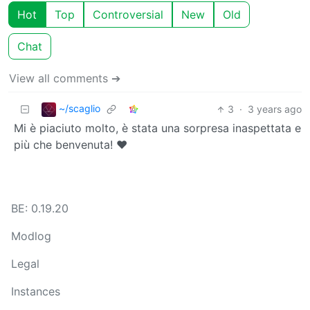
Hot
Top
Controversial
New
Old
Chat
View all comments ➔
~/scaglio
3
·
3 years ago
Mi è piaciuto molto, è stata una sorpresa inaspettata e
più che benvenuta! ❤️
BE: 0.19.20
Modlog
Legal
Instances