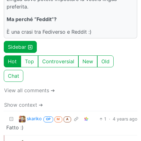
preferita.
Ma perché “Feddit”?
È una crasi tra Fediverso e Reddit :)
Sidebar
Hot
Top
Controversial
New
Old
Chat
View all comments ➔
Show context ➔
skariko
1
·
4 years ago
OP
M
A
Fatto :)