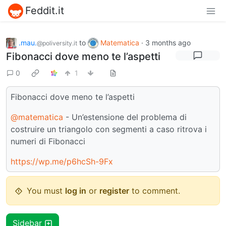
Feddit.it
.mau.
to
Matematica
·
3 months ago
@poliversity.it
Fibonacci dove meno te l’aspetti
0
1
Fibonacci dove meno te l’aspetti
@matematica
- Un’estensione del problema di
costruire un triangolo con segmenti a caso ritrova i
numeri di Fibonacci
https://wp.me/p6hcSh-9Fx
You must
log in
or
register
to comment.
Sidebar