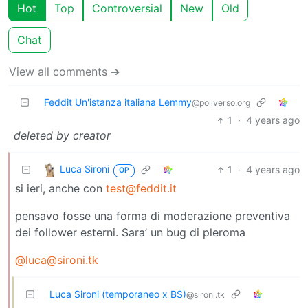
Hot
Top
Controversial
New
Old
Chat
View all comments ➔
Feddit Un'istanza italiana Lemmy
@poliverso.org
1
·
4 years ago
deleted by creator
Luca Sironi
1
·
4 years ago
OP
si ieri, anche con
test@feddit.it
pensavo fosse una forma di moderazione preventiva
dei follower esterni. Sara’ un bug di pleroma
@luca@sironi.tk
Luca Sironi (temporaneo x BS)
@sironi.tk