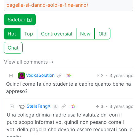
pagelle-si-danno-solo-a-fine-anno/
Sidebar
Hot
Top
Controversial
New
Old
Chat
View all comments ➔
VodkaSolution
2
·
3 years ago
Quindi come fa uno studente a capire quanto bene ha
appreso?
StellaFangX
3
·
3 years ago
B
Una collega di mia madre usa le valutazioni con il
puro scopo informativo, quindi non pesano come i
voti della pagella che devono essere recuperati con le
medie.