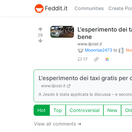
Feddit.it
Communities
Create Po
L'esperimento dei ta
29
bene
www.ilpost.it
Moonrise2473
to
Not
17
L'esperimento dei taxi gratis per 
www.ilpost.it
A Jesolo è stata applicata la discussa – e second
Hot
Top
Controversial
New
Ol
View all comments ➔