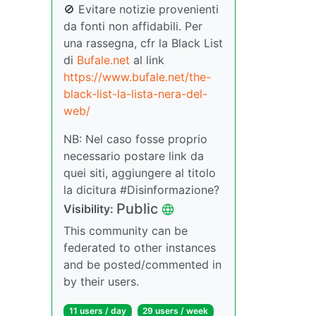
🚫 Evitare notizie provenienti
da fonti non affidabili. Per
una rassegna, cfr la Black List
di
Bufale.net
al link
https://www.bufale.net/the-
black-list-la-lista-nera-del-
web/
NB: Nel caso fosse proprio
necessario postare link da
quei siti, aggiungere al titolo
la dicitura #Disinformazione?
Public
Visibility:
This community can be
federated to other instances
and be posted/commented in
by their users.
11 users / day
29 users / week