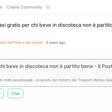
st
Create Community
xi gratis per chi beve in discoteca non è partit
izie dall'Italia e dal mondo
·
3 years ago
chi beve in discoteca non è partito bene - Il Pos
o molti paradossale – proposta del ministro dei Trasporti Matteo Salv
d
Chat