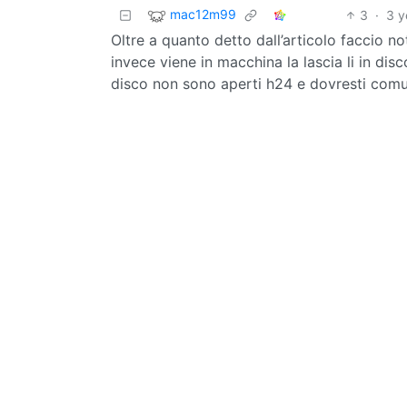
mac12m99
3
·
3 y
Oltre a quanto detto dall’articolo faccio n
invece viene in macchina la lascia li in disc
disco non sono aperti h24 e dovresti comu