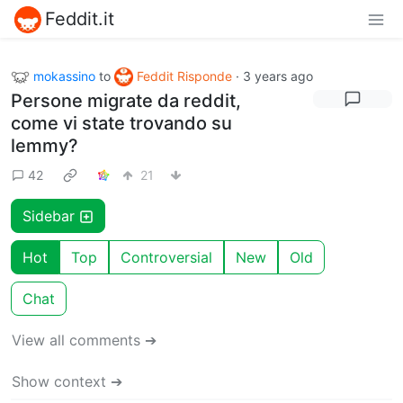
Feddit.it
mokassino
to
Feddit Risponde
·
3 years ago
Persone migrate da reddit,
come vi state trovando su
lemmy?
42
21
Sidebar
Hot
Top
Controversial
New
Old
Chat
View all comments ➔
Show context ➔