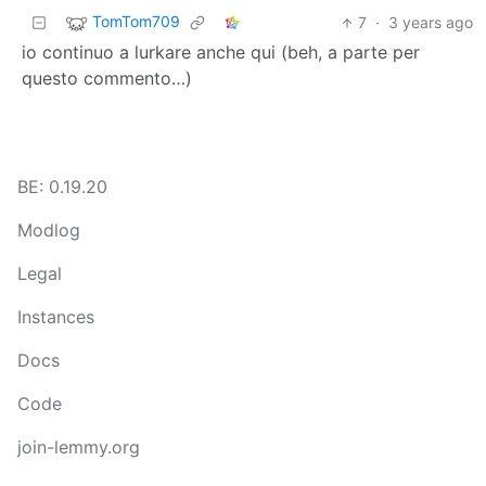
TomTom709
7
·
3 years ago
io continuo a lurkare anche qui (beh, a parte per
questo commento…)
BE: 0.19.20
Modlog
Legal
Instances
Docs
Code
join-lemmy.org