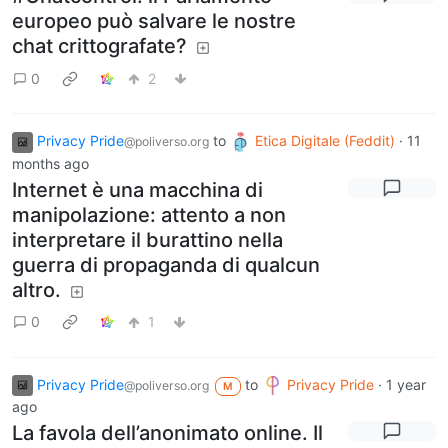
europeo può salvare le nostre
chat crittografate?
0
2
Privacy Pride
to
Etica Digitale (Feddit)
·
11
@poliverso.org
months ago
Internet è una macchina di
manipolazione: attento a non
interpretare il burattino nella
guerra di propaganda di qualcun
altro.
0
1
Privacy Pride
to
Privacy Pride
·
1 year
@poliverso.org
M
ago
La favola dell’anonimato online. Il