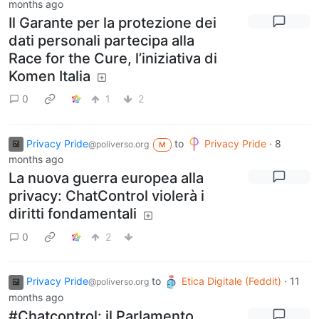
months ago
Il Garante per la protezione dei
dati personali partecipa alla
Race for the Cure, l’iniziativa di
Komen Italia
0
1
2
Privacy Pride
to
Privacy Pride
·
8
@poliverso.org
M
months ago
La nuova guerra europea alla
privacy: ChatControl violerà i
diritti fondamentali
0
2
Privacy Pride
to
Etica Digitale (Feddit)
·
11
@poliverso.org
months ago
#Chatcontrol: il Parlamento