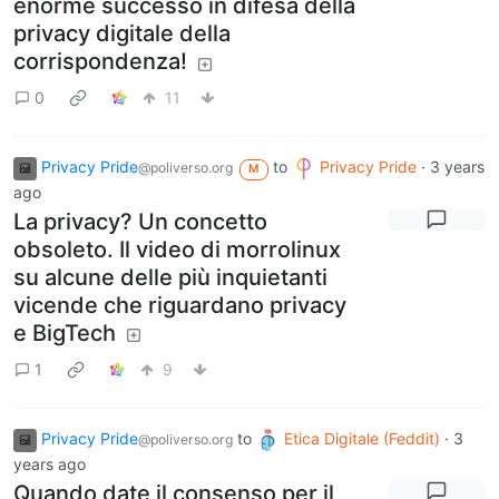
enorme successo in difesa della
privacy digitale della
corrispondenza!
0
11
Privacy Pride
to
Privacy Pride
·
3 years
@poliverso.org
M
ago
La privacy? Un concetto
obsoleto. Il video di morrolinux
su alcune delle più inquietanti
vicende che riguardano privacy
e BigTech
1
9
Privacy Pride
to
Etica Digitale (Feddit)
·
3
@poliverso.org
years ago
Quando date il consenso per il