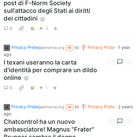
post di F-Norm Society
sull'attacco degli Stati ai diritti
dei cittadini
0
3
Privacy Pride
to
Privacy Pride
·
1 year
@poliverso.org
M
ago
I texani useranno la carta
d'identità per comprare un dildo
online
0
1
Privacy Pride
to
Privacy Pride
·
2 years
@poliverso.org
M
ago
Chatcontrol ha un nuovo
ambasciatore! Magnus "Frater"
Brunner sembra il degno