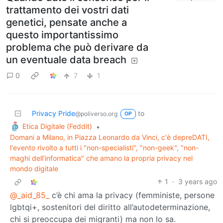
trattamento dei vostri dati
genetici, pensate anche a
questo importantissimo
problema che può derivare da
un eventuale data breach
0
7
1
Privacy Pride
to
@poliverso.org
OP
Etica Digitale (Feddit)
•
Domani a Milano, in Piazza Leonardo da Vinci, c'è depreDATI,
l'evento rivolto a tutti i "non-specialisti", "non-geek", "non-
maghi dell’informatica" che amano la propria privacy nel
mondo digitale
1
·
3 years ago
@_aid_85_
c’è chi ama la privacy (femministe, persone
lgbtqi+, sostenitori del diritto all’autodeterminazione,
chi si preoccupa dei migranti) ma non lo sa.