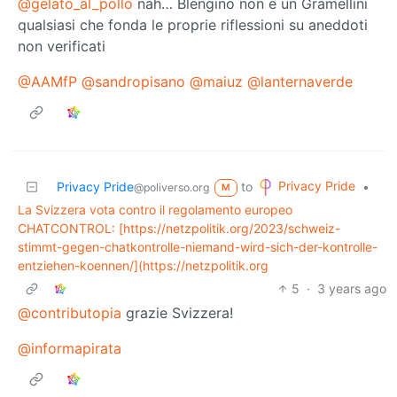
@gelato_al_pollo
nah… Blengino non è un Gramellini
qualsiasi che fonda le proprie riflessioni su aneddoti
non verificati
@AAMfP
@sandropisano
@maiuz
@lanternaverde
Privacy Pride
Privacy Pride
to
•
@poliverso.org
M
La Svizzera vota contro il regolamento europeo
CHATCONTROL: [https://netzpolitik.org/2023/schweiz-
stimmt-gegen-chatkontrolle-niemand-wird-sich-der-kontrolle-
entziehen-koennen/](https://netzpolitik.org
5
·
3 years ago
@contributopia
grazie Svizzera!
@informapirata