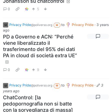
Johansson su chatcontrol
0
5
Privacy Pride
to
Privacy Pride
·
3 years
@poliverso.org
M
ago
PD a Governo e ACN: “Perché
viene liberalizzato il
trasferimento del 95% dei dati
PA in cloud di società extra UE”
0
9
Privacy Pride
to
Privacy Pride
·
3
@poliverso.org
M
years ago
ChatControl: [la
pedopornografia non si batte
con la sorveglianza di massa]