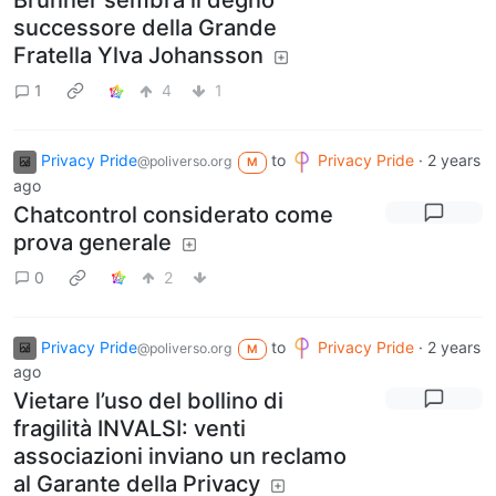
successore della Grande
Fratella Ylva Johansson
1
4
1
Privacy Pride
to
Privacy Pride
·
2 years
@poliverso.org
M
ago
Chatcontrol considerato come
prova generale
0
2
Privacy Pride
to
Privacy Pride
·
2 years
@poliverso.org
M
ago
Vietare l’uso del bollino di
fragilità INVALSI: venti
associazioni inviano un reclamo
al Garante della Privacy