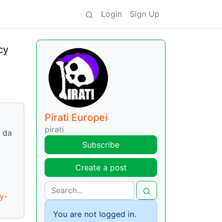
Login
Sign Up
cy
Pirati Europei
pirati
a da
Subscribe
Create a post
y-
You are not logged in.