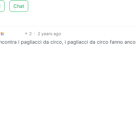
d
Chat
2
·
2 years ago
contra i pagliacci da circo, i pagliacci da circo fanno anco