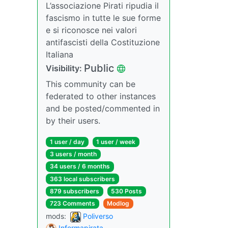
L’associazione Pirati ripudia il
fascismo in tutte le sue forme
e si riconosce nei valori
antifascisti della Costituzione
Italiana
Public
Visibility:
This community can be
federated to other instances
and be posted/commented in
by their users.
1 user / day
1 user / week
3 users / month
34 users / 6 months
363 local subscribers
879 subscribers
530 Posts
723 Comments
Modlog
mods:
Poliverso
Informapirata