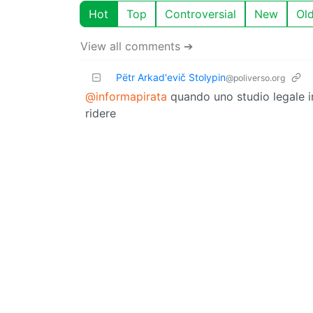
Hot
Top
Controversial
New
Ol
View all comments ➔
Pëtr Arkad'evič Stolypin
@poliverso.org
@informapirata
quando uno studio legale in
ridere