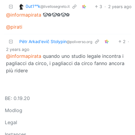
0ut1°°k
3
·
2 years ago
@livellosegreto.it
@informapirata
🤡⚽🤡⚽🤡⚽
@pirati
Pëtr Arkad'evič Stolypin
2
·
@poliverso.org
2 years ago
@informapirata
quando uno studio legale incontra i
pagliacci da circo, i pagliacci da circo fanno ancora
più ridere
BE: 0.19.20
Modlog
Legal
Instances