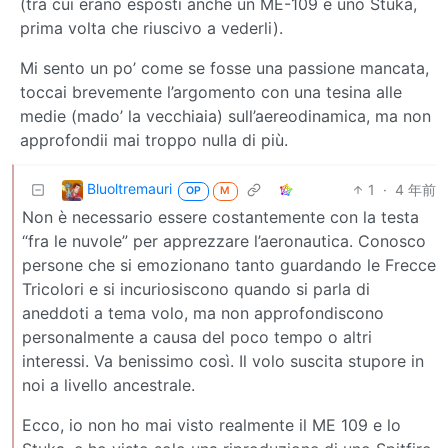
(tra cui erano esposti anche un ME-109 e uno Stuka,
prima volta che riuscivo a vederli).
Mi sento un po’ come se fosse una passione mancata,
toccai brevemente l’argomento con una tesina alle
medie (mado’ la vecchiaia) sull’aereodinamica, ma non
approfondii mai troppo nulla di più.
Bluoltremauri
1
·
4 年前
OP
M
Non è necessario essere costantemente con la testa
“fra le nuvole” per apprezzare l’aeronautica. Conosco
persone che si emozionano tanto guardando le Frecce
Tricolori e si incuriosiscono quando si parla di
aneddoti a tema volo, ma non approfondiscono
personalmente a causa del poco tempo o altri
interessi. Va benissimo così. Il volo suscita stupore in
noi a livello ancestrale.
Ecco, io non ho mai visto realmente il ME 109 e lo