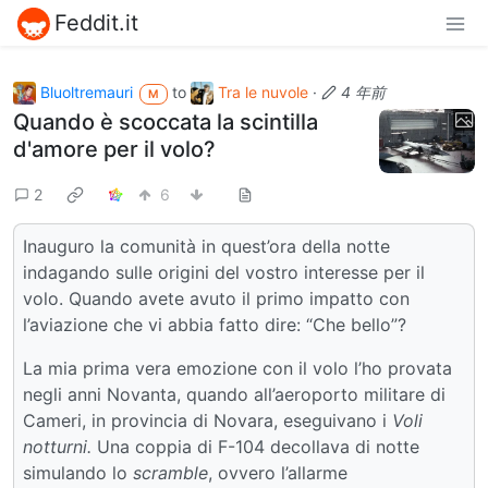
Feddit.it
Bluoltremauri
to
Tra le nuvole
·
4 年前
M
Quando è scoccata la scintilla
d'amore per il volo?
2
6
Inauguro la comunità in quest’ora della notte
indagando sulle origini del vostro interesse per il
volo. Quando avete avuto il primo impatto con
l’aviazione che vi abbia fatto dire: “Che bello”?
La mia prima vera emozione con il volo l’ho provata
negli anni Novanta, quando all’aeroporto militare di
Cameri, in provincia di Novara, eseguivano i
Voli
notturni.
Una coppia di F-104 decollava di notte
simulando lo
scramble
, ovvero l’allarme