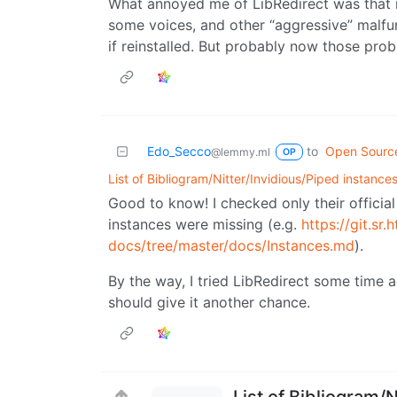
What annoyed me of LibRedirect was that i
some voices, and other “aggressive” malfu
if reinstalled. But probably now those pro
Edo_Secco
to
Open Sourc
@lemmy.ml
OP
List of Bibliogram/Nitter/Invidious/Piped instance
Good to know! I checked only their officia
instances were missing (e.g.
https://git.sr
docs/tree/master/docs/Instances.md
).
By the way, I tried LibRedirect some time ag
should give it another chance.
List of Bibliogram/N