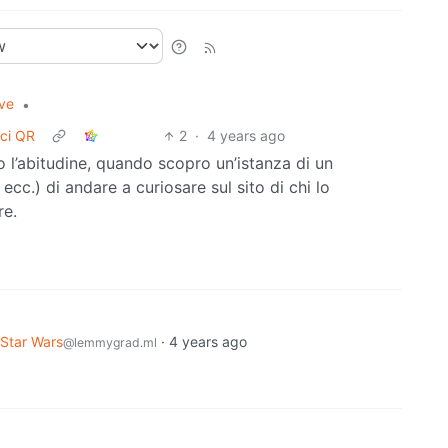
ive
•
ici QR
2
·
4 years ago
ho l’abitudine, quando scopro un’istanza di un
 ecc.) di andare a curiosare sul sito di chi lo
re.
Star Wars
·
4 years ago
@lemmygrad.ml