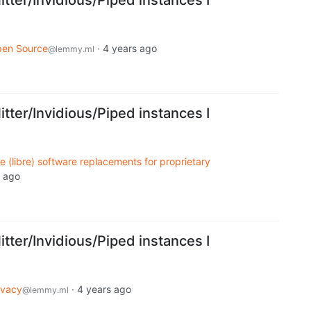
en Source
·
4 years ago
@lemmy.ml
itter/Invidious/Piped instances I
e (libre) software replacements for proprietary
s ago
itter/Invidious/Piped instances I
ivacy
·
4 years ago
@lemmy.ml