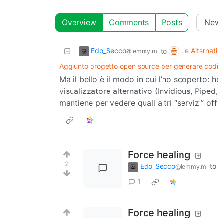
Overview
Comments
Posts
Edo_Secco
Le Alternat
to
@lemmy.ml
Aggiunto progetto open source per generare cod
Ma il bello è il modo in cui l’ho scoperto: 
visualizzatore alternativo (Invidious, Piped,
mantiene per vedere quali altri “servizi” off
Force healing
2
Edo_Secco
to
@lemmy.ml
1
Force healing