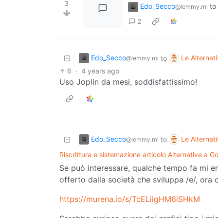
3
Edo_Secco
to
@lemmy.ml
2
Edo_Secco
Le Alternat
to
@lemmy.ml
6
·
4 years ago
Uso Joplin da mesi, soddisfattissimo!
Edo_Secco
Le Alternat
to
@lemmy.ml
Riscrittura e sistemazione articolo Alternative a G
Se può interessare, qualche tempo fa mi e
offerto dalla società che sviluppa /e/, or
https://murena.io/s/TcELiigHM6iSHkM