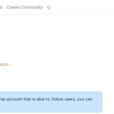
st
Create Community
secco
rse account that is able to follow users, you can