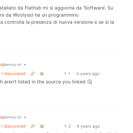
allato da Flathub mi si aggiorna da ‘Software’. Su
pre da Woolyss) ha un programmino
 controlla la presenza di nuova versione e se sì la
e
•
@lemmy.ml
s I discovered
1
·
4 years ago
aren’t listed in the source you linked 🤔
e
•
@lemmy.ml
s I discovered
2
·
4 years ago