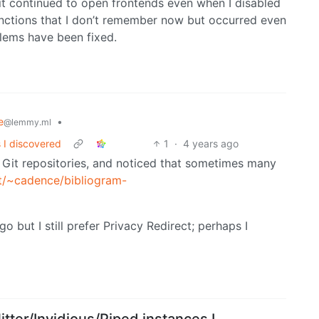
t continued to open frontends even when I disabled
nctions that I don’t remember now but occurred even
blems have been fixed.
e
•
@lemmy.ml
s I discovered
1
·
4 years ago
l Git repositories, and noticed that sometimes many
.ht/~cadence/bibliogram-
o but I still prefer Privacy Redirect; perhaps I
itter/Invidious/Piped instances I