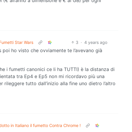
ei (€ all’anno a dimensione e € al GB) per ogni
Fumetti Star Wars
3
·
4 years ago
cs poi ho visto che ovviamente te l’avevano già
e i fumetti canonici ce li ha TUTTI) è la distanza di
mbientata tra Ep4 e Ep5 non mi ricordavo più una
rileggere tutto dall’inizio alla fine uno dietro l’altro
dotto in Italiano il fumetto Contra Chrome !