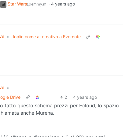
Star Wars
·
4 years ago
@lemmy.ml
ive
•
Joplin come alternativa a Evernote
ive
•
oogle Drive
2
·
4 years ago
ro fatto questo schema prezzi per Ecloud, lo spazio
a chiamata anche Murena.