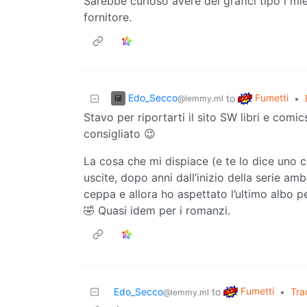
Sarebbe curioso avere dei grafici tipo i mi
fornitore.
Edo_Secco
Fumetti
to
•
@lemmy.ml
Stavo per riportarti il sito SW libri e comi
consigliato 😉
La cosa che mi dispiace (e te lo dice uno ch
uscite, dopo anni dall’inizio della serie a
ceppa e allora ho aspettato l’ultimo albo per 
🤣 Quasi idem per i romanzi.
Fumetti
Edo_Secco
to
•
Tra
@lemmy.ml