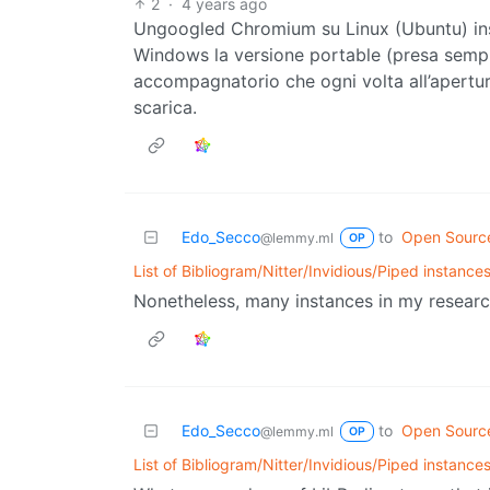
2
·
4 years ago
Ungoogled Chromium su Linux (Ubuntu) inst
Windows la versione portable (presa sem
accompagnatorio che ogni volta all’apertura
scarica.
Edo_Secco
to
Open Sourc
@lemmy.ml
OP
List of Bibliogram/Nitter/Invidious/Piped instance
Nonetheless, many instances in my research 
Edo_Secco
to
Open Sourc
@lemmy.ml
OP
List of Bibliogram/Nitter/Invidious/Piped instance