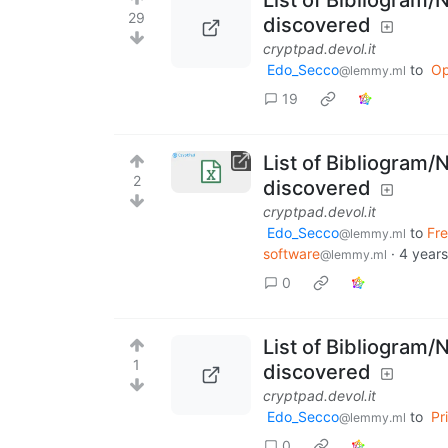
29
discovered
cryptpad.devol.it
Edo_Secco
to
Op
@lemmy.ml
19
List of Bibliogram/N
2
discovered
cryptpad.devol.it
Edo_Secco
to
Fre
@lemmy.ml
software
·
4 year
@lemmy.ml
0
List of Bibliogram/N
1
discovered
cryptpad.devol.it
Edo_Secco
to
Pr
@lemmy.ml
0