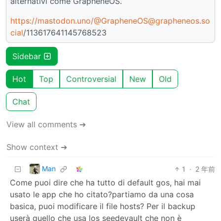
alternativi come GrapheneOS.
https://mastodon.uno/
@GrapheneOS@grapheneos.so
cial
/113617641145768523
Sidebar
Hot
Top
Controversial
New
Old
Chat
View all comments ➔
Show context ➔
Man
1
·
2 年前
Come puoi dire che ha tutto di default gos, hai mai
usato le app che ho citato?partiamo da una cosa
basica, puoi modificare il file hosts? Per il backup
userà quello che usa los seedevault che non è